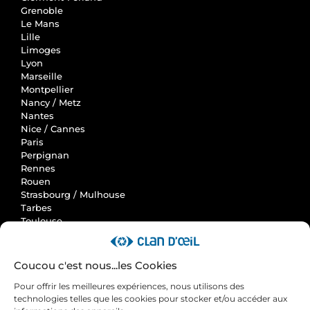
Grenoble
Le Mans
Lille
Limoges
Lyon
Marseille
Montpellier
Nancy / Metz
Nantes
Nice / Cannes
Paris
Perpignan
Rennes
Rouen
Strasbourg / Mulhouse
Tarbes
Toulouse
Clan d'Oeil
Coucou c'est nous...les Cookies
Accueil
Pour offrir les meilleures expériences, nous utilisons des
Actus
technologies telles que les cookies pour stocker et/ou accéder aux
Avis et cas clients