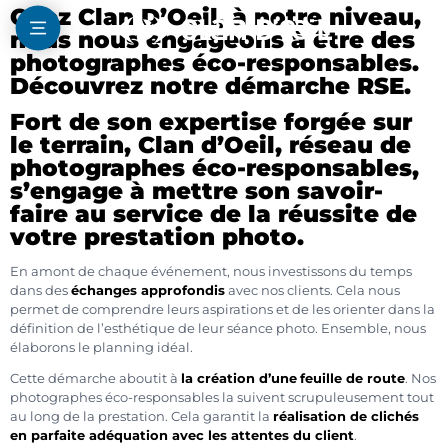
Chez Clan D’Oeil, à notre niveau,
nous nous engageons à être des
photographes éco-responsables.
Découvrez notre démarche RSE.
Fort de son expertise forgée sur
le terrain, Clan d’Oeil, réseau de
photographes éco-responsables,
s’engage à mettre son savoir-
faire au service de la réussite de
votre prestation photo.
En amont de chaque événement, nous investissons du temps
dans des
échanges approfondis
avec nos clients. Cela nous
permet de comprendre leurs aspirations et de les orienter dans la
définition de l’esthétique de leur séance photo. Ensemble, nous
élaborons le planning idéal.
Cette démarche aboutit à
la création d’une
feuille de route
. Nos
photographes éco-responsables la suivent scrupuleusement tout
au long de la prestation. Cela garantit la
réalisation de clichés
en parfaite adéquation avec les attentes du client
.