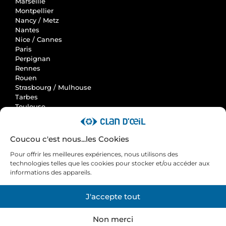
Marseille
Montpellier
Nancy / Metz
Nantes
Nice / Cannes
Paris
Perpignan
Rennes
Rouen
Strasbourg / Mulhouse
Tarbes
Toulouse
Clan d'Oeil
Coucou c'est nous...les Cookies
Accueil
Pour offrir les meilleures expériences, nous utilisons des
Actus
technologies telles que les cookies pour stocker et/ou accéder aux
Avis et cas clients
informations des appareils.
Contactez-nous
Nos engagements RSE
J'accepte tout
Qui sommes-nous ?
RGPD
Non merci