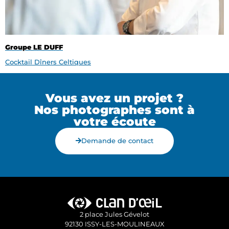
Groupe LE DUFF
Cocktail Dîners Celtiques
Vous avez un projet ?
Nos photographes sont à
votre écoute
Demande de contact
2 place Jules Gévelot
92130 ISSY-LES-MOULINEAUX