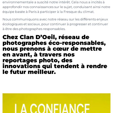
environnementale a suscité notre intérêt. Cela nous a incités à
approfondir nos connaissances sur le sujet, conduisant ainsi notre
équipe basée à Paris à participer à la Fresque du climat.
Nous communiquons avec notre réseau sur les différents enjeux
écologiques et sociaux, pour continuer à progresser et continuer
à être des photographes responsables.
Chez Clan D’Oeil, réseau de
photographes éco-responsables,
nous prenons à cœur de mettre
en avant, à travers nos
reportages photo, des
innovations qui tendent à rendre
le futur meilleur.