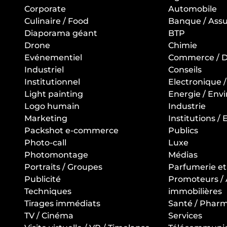
Corporate
Automobile
Culinaire / Food
Banque / Ass
Diaporama géant
BTP
Drone
Chimie
Evénementiel
Commerce / Di
Industriel
Conseils
Institutionnel
Electronique 
Light painting
Energie / En
Logo humain
Industrie
Marketing
Institutions /
Packshot e-commerce
Publics
Photo-call
Luxe
Photomontage
Médias
Portraits / Groupes
Parfumerie e
Publicité
Promoteurs /
Techniques
immobilières
Tirages immédiats
Santé / Phar
TV / Cinéma
Services