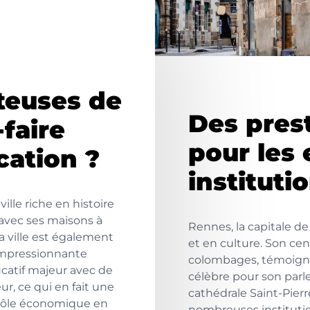
teuses de
Des pres
-faire
pour les 
ation ?
instituti
ille riche en histoire
 avec ses maisons à
Rennes, la capitale de 
 ville est également
et en culture. Son cen
impressionnante
colombages, témoigne 
ucatif majeur avec de
célèbre pour son par
, ce qui en fait une
cathédrale Saint-Pier
 pôle économique en
nombreuses institutio