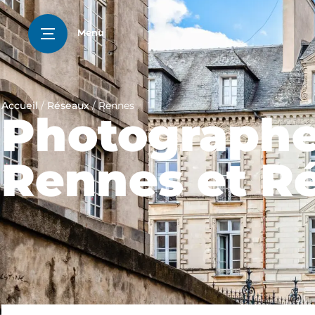
Menu
Accueil
/
Réseaux
/
Rennes
Photographe 
Rennes et R