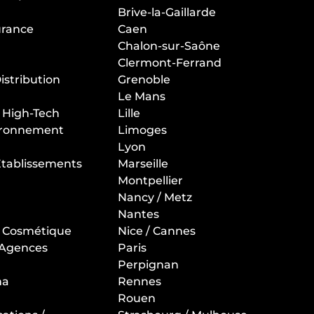
Brive-la-Gaillarde
urance
Caen
Chalon-sur-Saône
Clermont-Ferrand
stribution
Grenoble
Le Mans
/ High-Tech
Lille
vironnement
Limoges
Lyon
 Etablissements
Marseille
Montpellier
Nancy / Metz
Nantes
t Cosmétique
Nice / Cannes
 Agences
Paris
Perpignan
ma
Rennes
Rouen