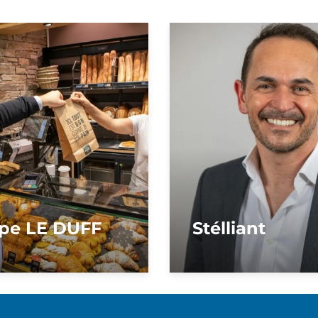
pe LE DUFF
Stélliant