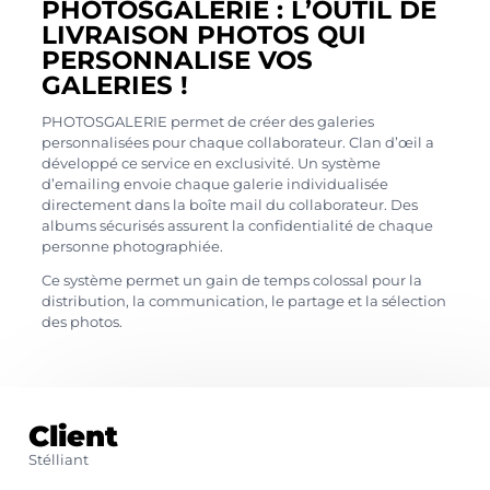
PHOTOSGALERIE : L’OUTIL DE
LIVRAISON PHOTOS QUI
PERSONNALISE VOS
GALERIES !
PHOTOSGALERIE permet de créer des galeries
personnalisées pour chaque collaborateur. Clan d’œil a
développé ce service en exclusivité. Un système
d’emailing envoie chaque galerie individualisée
directement dans la boîte mail du collaborateur. Des
albums sécurisés assurent la confidentialité de chaque
personne photographiée.
Ce système permet un gain de temps colossal pour la
distribution, la communication, le partage et la sélection
des photos.
Client
Stélliant