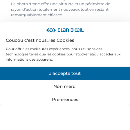
La photo drone offre une altitude et un périmètre de
rayon d’action totalement nouveaux tout en restant
remarquablement efficace
Coucou c'est nous...les Cookies
Prenez de la hauteur !
Pour offrir les meilleures expériences, nous utilisons des
technologies telles que les cookies pour stocker et/ou accéder aux
informations des appareils.
Grâce à la photo drone et la prise de vue aérienne,
prenez de la hauteur ! Le moyen idéal de voir d’un autre
J'accepte tout
angle et d’après une autre perspective.
Clan d’Œil accompagne les entreprises et collectivités
pour tous leurs besoins de prises de vue aériennes.
Non merci
Devis
Préférences