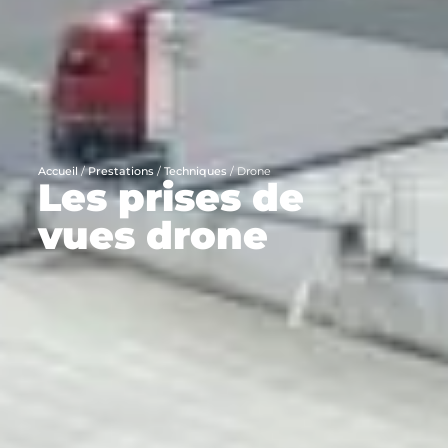
Accueil
/
Prestations
/
Techniques
/
Drone
Les prises de
vues drone