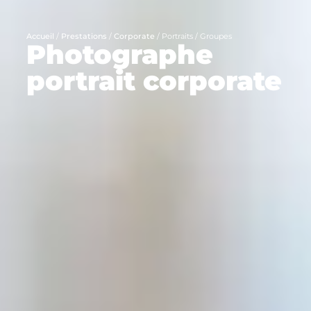
Accueil
/
Prestations
/
Corporate
/
Portraits / Groupes
Photographe
portrait corporate