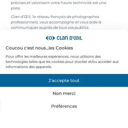
précises et valorisant votre haute technicité est une
piste.
Clan d’Œil, 1e réseau français de photographes
professionnels, vous accompagne et vous aide à
communiquer auprès de tous vos publics.
Coucou c'est nous...les Cookies
Pour offrir les meilleures expériences, nous utilisons des
Besoin d’un photographe
technologies telles que les cookies pour stocker et/ou accéder aux
professionnel maîtrisant les
informations des appareils.
contraintes de votre secteur
?
J'accepte tout
Non merci
Que vous représentiez un laboratoire pharmaceutique,
une mutuelle médicale ou un établissement de santé,
nos photographes professionnel de la santé vous
Préférences
accompagne.
En effet, notre réseau de photographes spécialisés
intervient partout en France pour répondre à vos besoins
visuels.