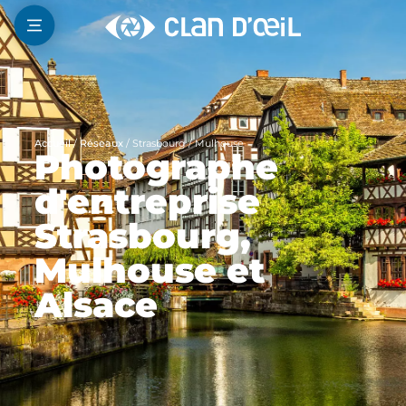
Accueil
/
Réseaux
/
Strasbourg / Mulhouse
Photographe
d'entreprise
Strasbourg,
Mulhouse et
Alsace