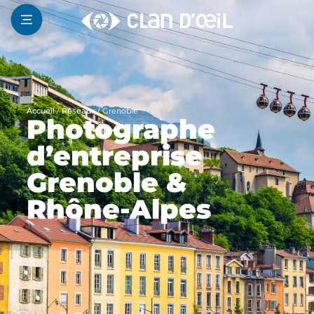
Accueil
/
Réseaux
/
Grenoble
Photographe
d’entreprise
Grenoble &
Rhône-Alpes