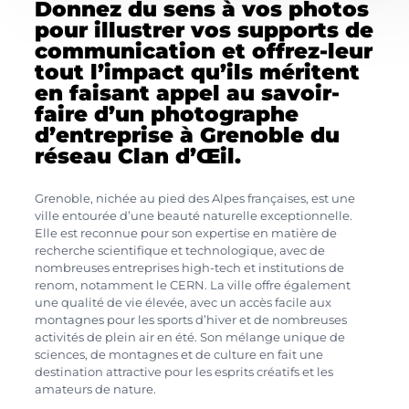
Donnez du sens à vos photos
pour illustrer vos supports de
communication et offrez-leur
tout l’impact qu’ils méritent
en faisant appel au savoir-
faire d’un photographe
d’entreprise à Grenoble du
réseau Clan d’Œil.
Grenoble, nichée au pied des Alpes françaises, est une
ville entourée d’une beauté naturelle exceptionnelle.
Elle est reconnue pour son expertise en matière de
recherche scientifique et technologique, avec de
nombreuses entreprises high-tech et institutions de
renom, notamment le CERN. La ville offre également
une qualité de vie élevée, avec un accès facile aux
montagnes pour les sports d’hiver et de nombreuses
activités de plein air en été. Son mélange unique de
sciences, de montagnes et de culture en fait une
destination attractive pour les esprits créatifs et les
amateurs de nature.