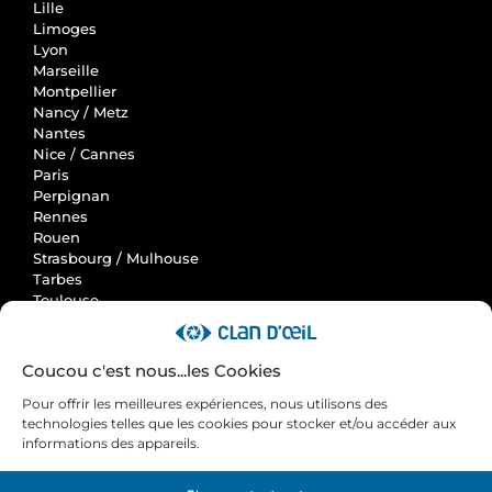
Lille
Limoges
Lyon
Marseille
Montpellier
Nancy / Metz
Nantes
Nice / Cannes
Paris
Perpignan
Rennes
Rouen
Strasbourg / Mulhouse
Tarbes
Toulouse
Clan d'Oeil
Coucou c'est nous...les Cookies
Accueil
Pour offrir les meilleures expériences, nous utilisons des
Actus
technologies telles que les cookies pour stocker et/ou accéder aux
Avis et cas clients
informations des appareils.
Contactez-nous
Nos engagements RSE