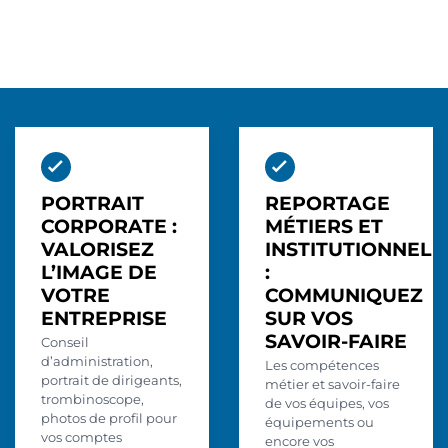
PORTRAIT
REPORTAGE
CORPORATE :
MÉTIERS ET
VALORISEZ
INSTITUTIONNEL
L’IMAGE DE
:
VOTRE
COMMUNIQUEZ
ENTREPRISE
SUR VOS
SAVOIR-FAIRE
Conseil
d’administration,
Les compétences
portrait de dirigeants,
métier et savoir-faire
trombinoscope,
de vos équipes, vos
photos de profil pour
équipements ou
vos comptes
encore vos