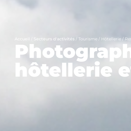
Accueil
/
Secteurs d'activités
/
Tourisme / Hôtellerie / Re
Photograph
hôtellerie 