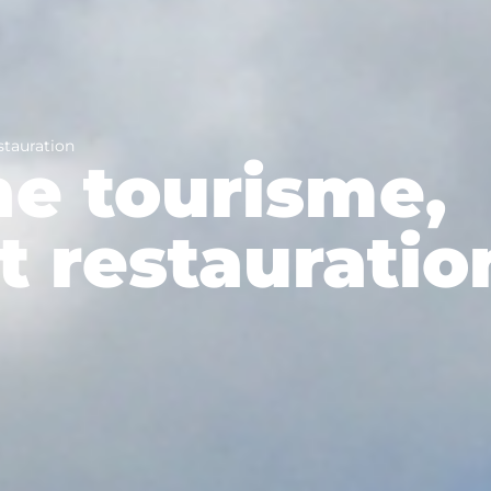
stauration
e tourisme,
et restauratio