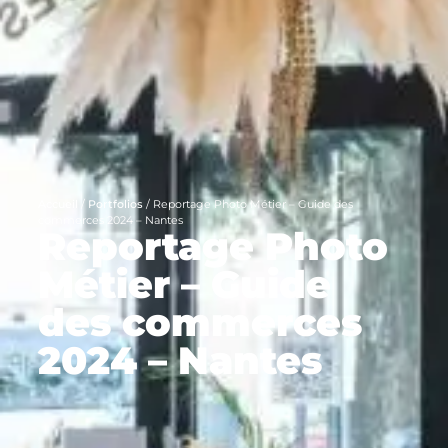
Accueil
/
Portfolios
/
Reportage Photo Métier – Guide des
commerces 2024 – Nantes
Reportage Photo
Métier – Guide
des commerces
2024 – Nantes