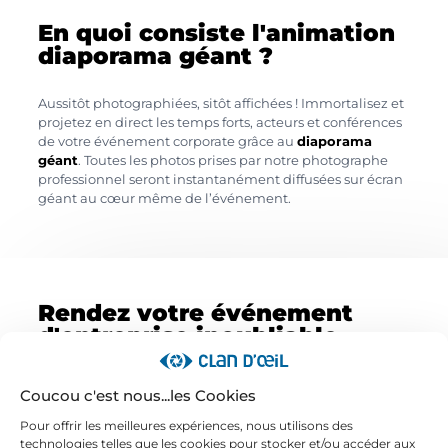
En quoi consiste l'animation
diaporama géant ?
Aussitôt photographiées, sitôt affichées ! Immortalisez et
projetez en direct les temps forts, acteurs et conférences
de votre événement corporate grâce au
diaporama
géant
. Toutes les photos prises par notre photographe
professionnel seront instantanément diffusées sur écran
géant au cœur même de l’événement.
Rendez votre événement
d'entreprise inoubliable
grâce à l'animation
diaporama géant !
Coucou c'est nous...les Cookies
Pour offrir les meilleures expériences, nous utilisons des
Toutes les photos prises lors de l’événement seront alors
technologies telles que les cookies pour stocker et/ou accéder aux