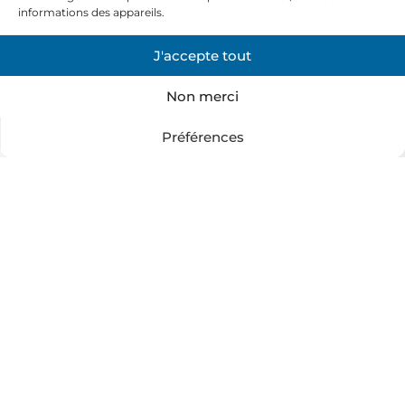
diffusées en continu et en direct sous la forme d’un
informations des appareils.
diaporama géant de manière dynamique.
J'accepte tout
Devis
Non merci
Préférences