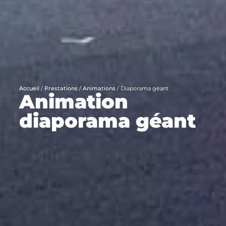
Accueil
/
Prestations
/
Animations
/
Diaporama géant
Animation
diaporama géant