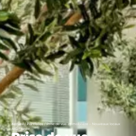
Accueil
/
Portfolios
/
Prise de vue immobilière – Nouveaux locaux
AIG France