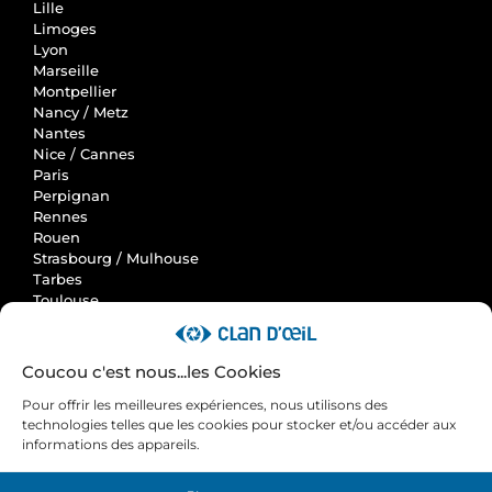
Lille
Limoges
Lyon
Marseille
Montpellier
Nancy / Metz
Nantes
Nice / Cannes
Paris
Perpignan
Rennes
Rouen
Strasbourg / Mulhouse
Tarbes
Toulouse
Clan d'Oeil
Coucou c'est nous...les Cookies
Accueil
Pour offrir les meilleures expériences, nous utilisons des
Actus
technologies telles que les cookies pour stocker et/ou accéder aux
Avis et cas clients
informations des appareils.
Contactez-nous
Nos engagements RSE