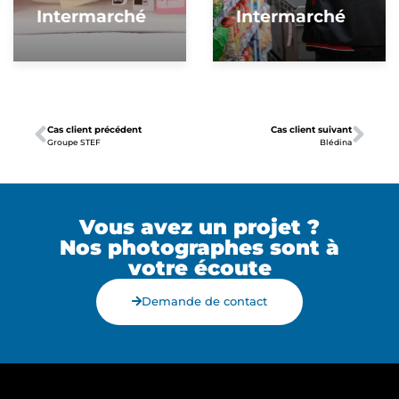
Intermarché
Intermarché
Cas client précédent
Cas client suivant
Groupe STEF
Blédina
Vous avez un projet ?
Nos photographes sont à
votre écoute
Demande de contact