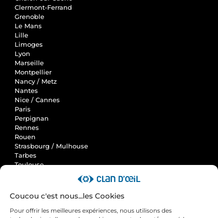
Clermont-Ferrand
Grenoble
Le Mans
Lille
Limoges
Lyon
Marseille
Montpellier
Nancy / Metz
Nantes
Nice / Cannes
Paris
Perpignan
Rennes
Rouen
Strasbourg / Mulhouse
Tarbes
Toulouse
Clan d'Oeil
Coucou c'est nous...les Cookies
Accueil
Pour offrir les meilleures expériences, nous utilisons des
Actus