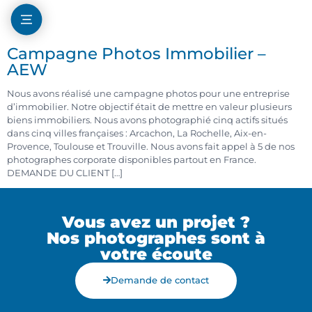
Campagne Photos Immobilier –
AEW
Nous avons réalisé une campagne photos pour une entreprise
d’immobilier. Notre objectif était de mettre en valeur plusieurs
biens immobiliers. Nous avons photographié cinq actifs situés
dans cinq villes françaises : Arcachon, La Rochelle, Aix-en-
Provence, Toulouse et Trouville. Nous avons fait appel à 5 de nos
photographes corporate disponibles partout en France.
DEMANDE DU CLIENT […]
Vous avez un projet ?
Nos photographes sont à
votre écoute
Demande de contact