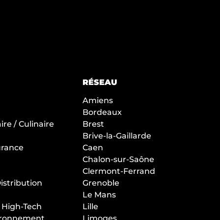
RÉSEAU
Amiens
Bordeaux
re / Culinaire
Brest
Brive-la-Gaillarde
urance
Caen
Chalon-sur-Saône
Clermont-Ferrand
stribution
Grenoble
Le Mans
/ High-Tech
Lille
vironnement
Limoges