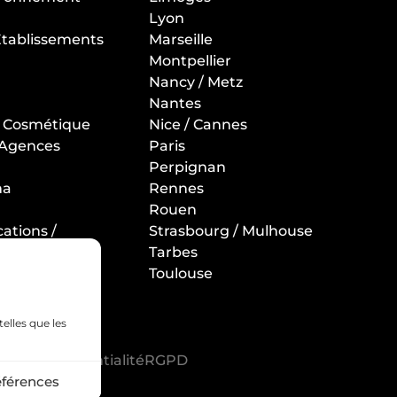
Lyon
 Etablissements
Marseille
Montpellier
Nancy / Metz
Nantes
t Cosmétique
Nice / Cannes
 Agences
Paris
Perpignan
ma
Rennes
Rouen
ations /
Strasbourg / Mulhouse
Tarbes
llerie /
Toulouse
gistique
telles que les
ue de confidentialité
RGPD
éférences