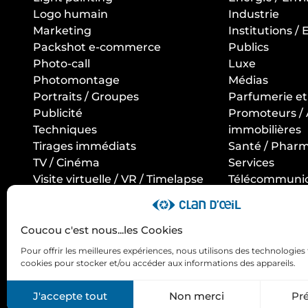
Logo humain
Industrie
Marketing
Institutions /
Packshot e-commerce
Publics
Photo-call
Luxe
Photomontage
Médias
Portraits / Groupes
Parfumerie e
Publicité
Promoteurs /
Techniques
immobilières
Tirages immédiats
Santé / Phar
TV / Cinéma
Services
Visite virtuelle / VR / Timelapse
Télécommunic
/ Photo 360
Informatique
Tourisme / Hôte
Restauration
Coucou c'est nous...les Cookies
Transport / Lo
Pour offrir les meilleures expériences, nous utilisons des technologies 
cookies pour stocker et/ou accéder aux informations des appareils.
Copyright Cland'Oeil 2025
Mentions légales
Politiq
J'accepte tout
Non merci
Pr