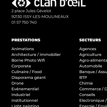
2 place Jules Gévelot
92130 ISSY-LES-MOULINEAUX
01 57 750 740
PRESTATIONS
SECTEURS
Animations
Agences
Architecture / Immobilier
Agriculture
Borne Photo Wifi
Agro-alimentai
Corporate
Automobile
Culinaire / Food
Banque / Ass
Diaporama géant
BTP
Drone
Chimie
Evénementiel
Commerce / Di
Industriel
Conseils
Institutionnel
Electronique 
Light painting
Energie / En