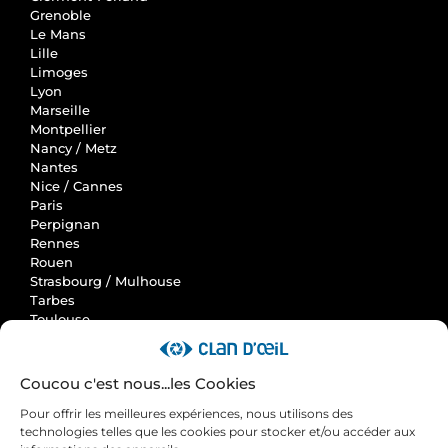
Grenoble
Le Mans
Lille
Limoges
Lyon
Marseille
Montpellier
Nancy / Metz
Nantes
Nice / Cannes
Paris
Perpignan
Rennes
Rouen
Strasbourg / Mulhouse
Tarbes
Toulouse
Clan d'Oeil
Coucou c'est nous...les Cookies
Accueil
Pour offrir les meilleures expériences, nous utilisons des
Actus
technologies telles que les cookies pour stocker et/ou accéder aux
Avis et cas clients