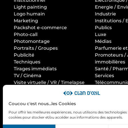
Institutionnel
Electronique 
Light painting
Energie / En
Logo humain
Industrie
Marketing
Institutions /
Packshot e-commerce
Publics
Photo-call
Luxe
Photomontage
Médias
Portraits / Groupes
Parfumerie e
Publicité
Promoteurs /
Techniques
immobilières
Tirages immédiats
Santé / Phar
TV / Cinéma
Services
Visite virtuelle / VR / Timelapse
Télécommunic
/ Photo 360
Informatique
Tourisme / Hôte
Restauration
Coucou c'est nous...les Cookies
Transport / Lo
Pour offrir les meilleures expériences, nous utilisons des technologies 
cookies pour stocker et/ou accéder aux informations des appareils.
Copyright Cland'Oeil 2025
Mentions légales
Politiq