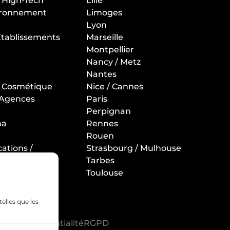
/ High-Tech
Lille
vironnement
Limoges
Lyon
 Etablissements
Marseille
Montpellier
Nancy / Metz
Nantes
t Cosmétique
Nice / Cannes
 Agences
Paris
Perpignan
ma
Rennes
Rouen
ations /
Strasbourg / Mulhouse
Tarbes
llerie /
Toulouse
gistique
telles que les
ue de confidentialité
RGPD