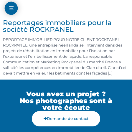
Reportages immobiliers pour la
société ROCKPANEL
REPORTAGE IMMOBILIER POUR NOTRE CLIENT ROCKPANEL
ROCKPANEL, une entreprise néerlandaise, intervient dans des
projets de réhabilitation en immobilier pour l’isolation par
l’extérieur et l’embellissement de façade. La responsable
Communication et Marketing Rockpanel du marché France a
sollicité les compétences en immobilier de Clan d’œil. Clan d’œil
devait mettre en valeur les bâtiments dont les façades […]
Vous avez un projet ?
Nos photographes sont à
votre écoute
Demande de contact