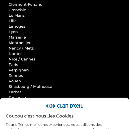
Clermont-Ferrand
Grenoble
Le Mans
Lille
Limoges
Lyon
Marseille
Montpellier
Nancy / Metz
Nantes
Nice / Cannes
Paris
Perpignan
Rennes
Rouen
Strasbourg / Mulhouse
Tarbes
Toulouse
Clan d'Oeil
Coucou c'est nous...les Cookies
Accueil
Pour offrir les meilleures expériences, nous utilisons des
Actus