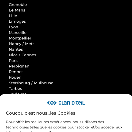
Grenoble
Le Mans
Lille
Limoges
Lyon
Marseille
Montpellier
Nancy / Metz
Nantes
Nice / Cannes
Paris
Perpignan
Rennes
Rouen
Strasbourg / Mulhouse
Tarbes
Toulouse
Clan d'Oeil
Coucou c'est nous...les Cookies
Accueil
Pour offrir les meilleures expériences, nous utilisons des
Actus
technologies telles que les cookies pour stocker et/ou accéder aux
Avis et cas clients