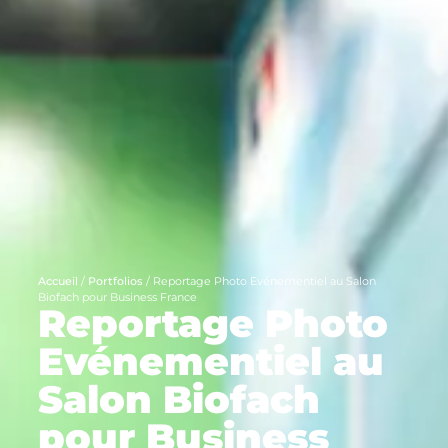
Accueil
/
Portfolios
/
Reportage Photo Evénementiel au Salon
Biofach pour Business France
Reportage Photo
Evénementiel au
Salon Biofach
pour Business